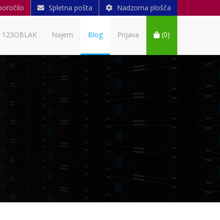
poročilo
Spletna pošta
Nadzorna plošča
123OBLAK
Najem
Blog
Prijava
(
0
)