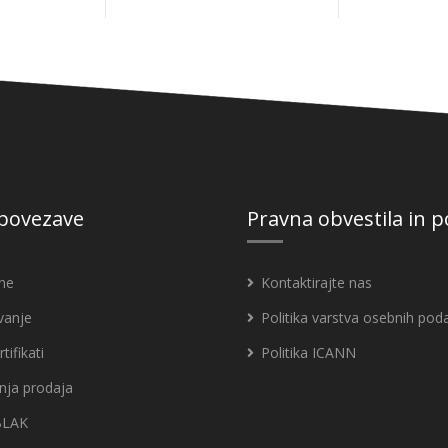
 povezave
Pravna obvestila in 
ne
Kontaktirajte nas
vanje
Politika varstva osebnih pod
tifikati
Politika ICANN
nja prodaja
BLAK