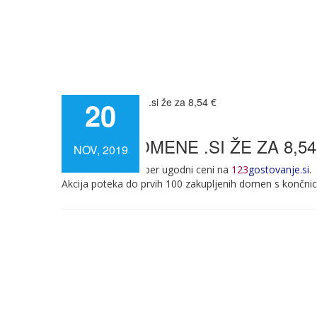
20
AKCIJA DOMENE .SI ŽE ZA 8,54
NOV, 2019
Domene
.si
po super ugodni ceni na
123
gostovanje.si
.
Akcija poteka do prvih 100 zakupljenih domen s končni