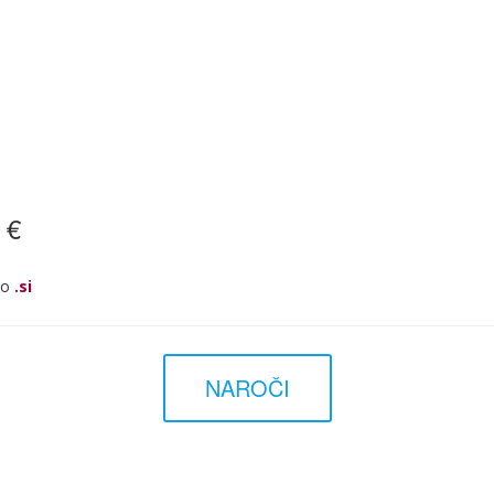
 €
co
.si
NAROČI