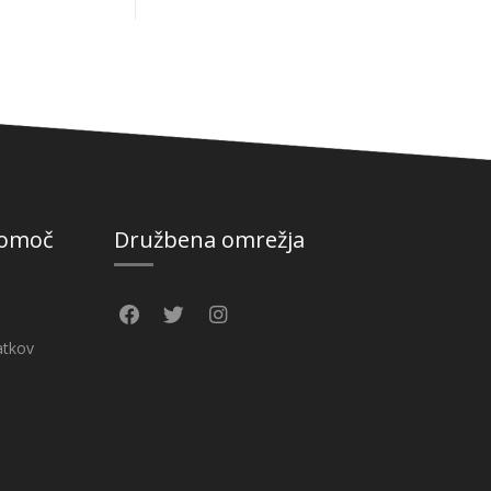
pomoč
Družbena omrežja
atkov