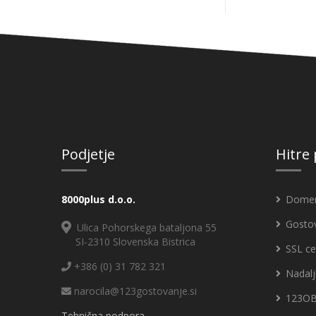
Podjetje
Hitre
8000plus d.o.o.
Dome
Gosto
Ulica Pohorskega bataljona 55
SI-2310 Slovenska Bistrica
SSL cer
+386 (0) 31 782 321
Nadalj
narocila@123gostovanje.si
123O
Tehnična podpora