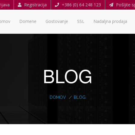
ijava
Registracija
+386 (0) 64 248 123
Pošljite s
omov
Domene
Gostovanje
SSL
Nadaljna prodaja
BLOG
DOMOV
/
BLOG